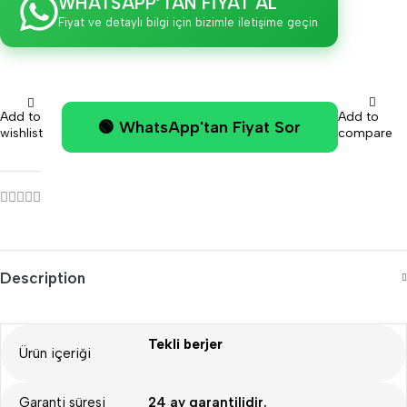
WHATSAPP’TAN FİYAT AL
Fiyat ve detaylı bilgi için bizimle iletişime geçin
Add to
Add to
🟢 WhatsApp'tan Fiyat Sor
wishlist
compare
Description
Tekli berjer
Ürün içeriği
Garanti süresi
24 ay garantilidir.