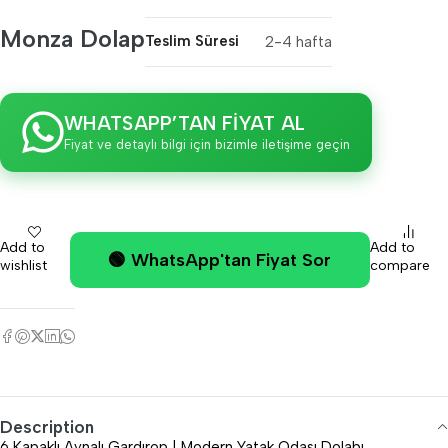
Monza Dolap
Teslim Süresi
2-4 hafta
WHATSAPP’TAN FİYAT AL
Fiyat ve detaylı bilgi için bizimle iletişime geçin
Add to
Add to
🟢 WhatsApp'tan Fiyat Sor
wishlist
compare
Description
6 Kapaklı Aynalı Gardırop | Modern Yatak Odası Dolabı