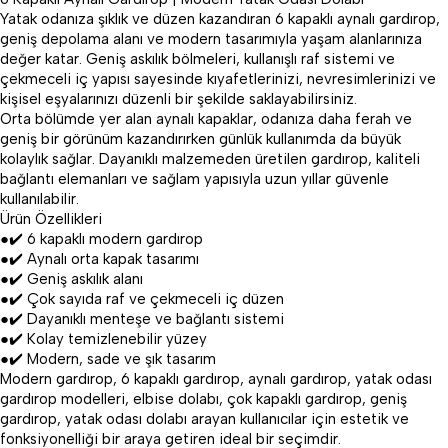
Yatak odanıza şıklık ve düzen kazandıran 6 kapaklı aynalı gardırop,
geniş depolama alanı ve modern tasarımıyla yaşam alanlarınıza
değer katar. Geniş askılık bölmeleri, kullanışlı raf sistemi ve
çekmeceli iç yapısı sayesinde kıyafetlerinizi, nevresimlerinizi ve
kişisel eşyalarınızı düzenli bir şekilde saklayabilirsiniz.
Orta bölümde yer alan aynalı kapaklar, odanıza daha ferah ve
geniş bir görünüm kazandırırken günlük kullanımda da büyük
kolaylık sağlar. Dayanıklı malzemeden üretilen gardırop, kaliteli
bağlantı elemanları ve sağlam yapısıyla uzun yıllar güvenle
kullanılabilir.
Ürün Özellikleri
●✔️ 6 kapaklı modern gardırop
●✔️ Aynalı orta kapak tasarımı
●✔️ Geniş askılık alanı
●✔️ Çok sayıda raf ve çekmeceli iç düzen
●✔️ Dayanıklı menteşe ve bağlantı sistemi
●✔️ Kolay temizlenebilir yüzey
●✔️ Modern, sade ve şık tasarım
Modern gardırop, 6 kapaklı gardırop, aynalı gardırop, yatak odası
gardırop modelleri, elbise dolabı, çok kapaklı gardırop, geniş
gardırop, yatak odası dolabı arayan kullanıcılar için estetik ve
fonksiyonelliği bir araya getiren ideal bir seçimdir.