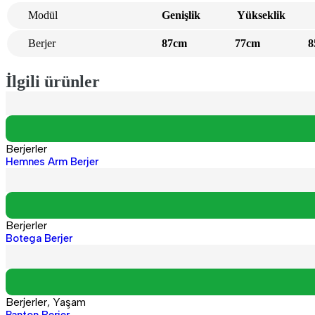
Modül
Genişlik
Yükseklik
Der
Berjer
87cm
77cm
85c
İlgili ürünler
Berjerler
Hemnes Arm Berjer
Berjerler
Botega Berjer
Berjerler
,
Yaşam