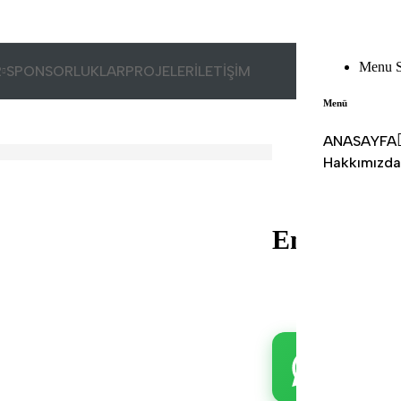
Menu S
R
SPONSORLUKLAR
PROJELER
İLETİŞİM
Menü
ANASAYFA
Hakkımızda
Emmi Berj
WHATSA
Fiyat ve detayl