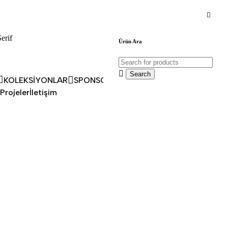
Hakkımızda
Projeler
İletişim
erif
Ürün Ara
KOLEKSİYONLAR
SPONSORLUKLAR
PROJELER
İLETİŞİM
Projeler
İletişim
Kumaş Seçenekleri
42+ kumaş
er
Ayak Seçenekleri
ahşap ayak
Teslim Süresi
2-4 hafta
PP’TAN FİYAT AL
ı bilgi için bizimle iletişime geçin