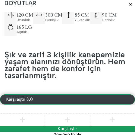
BOYUTLAR
120 CM
300 CM
85 CM
90 CM
Uzunluk
Genişlik
Yükseklik
Derinlik
165 LG
Ağırlık
Şık ve zarif 3 kişilik kanepemizle
yaşam alanınızı dönüştürün. Hem
zarafet hem de konfor için
tasarlanmıştır.
Karşılaştır
(0)
Karşılaştır
Tümünü Kaldır